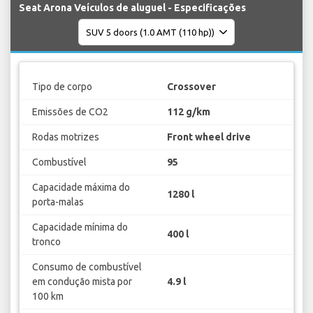
Seat Arona Veículos de aluguel - Especificações
Tipo de corpo
Crossover
Emissões de CO2
112 g/km
Rodas motrizes
Front wheel drive
Combustível
95
Capacidade máxima do
1280 l
porta-malas
Capacidade mínima do
400 l
tronco
Consumo de combustível
em condução mista por
4.9 l
100 km