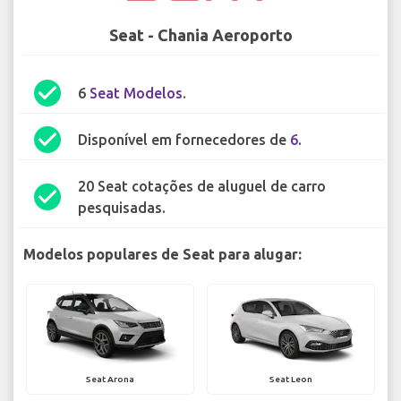
Seat - Chania Aeroporto
check_circle
6
Seat Modelos
.
check_circle
Disponível em fornecedores de
6
.
20 Seat cotações de aluguel de carro
check_circle
pesquisadas.
Modelos populares de Seat para alugar:
Seat Arona
Seat Leon