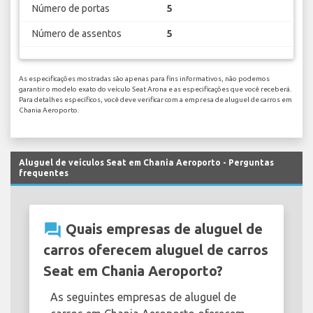
Número de portas
5
Número de assentos
5
As especificações mostradas são apenas para fins informativos, não podemos
garantir o modelo exato do veículo Seat Arona e as especificações que você receberá.
Para detalhes específicos, você deve verificar com a empresa de aluguel de carros em
Chania Aeroporto.
Aluguel de veículos Seat em Chania Aeroporto - Perguntas
frequentes
question_answer
Quais empresas de aluguel de
carros oferecem aluguel de carros
Seat em Chania Aeroporto?
As seguintes empresas de aluguel de