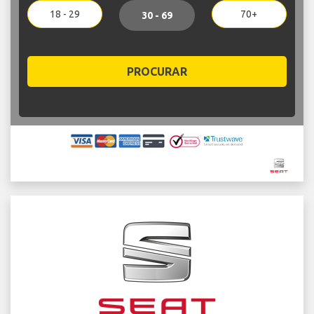
18 - 29
70+
30 - 69
PROCURAR