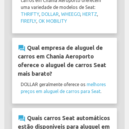
carros em Chania Aeroporto oferecem
uma variedade de modelos de Seat:
THRIFTY
,
DOLLAR
,
WHEEGO
,
HERTZ
,
FIREFLY
,
OK MOBILITY
question_answer
Qual empresa de aluguel de
carros em Chania Aeroporto
oferece o aluguel de carros Seat
mais barato?
DOLLAR geralmente oferece os
melhores
preços em aluguel de carros para Seat
.
question_answer
Quais carros Seat automáticos
estão disponíveis para aluguel em