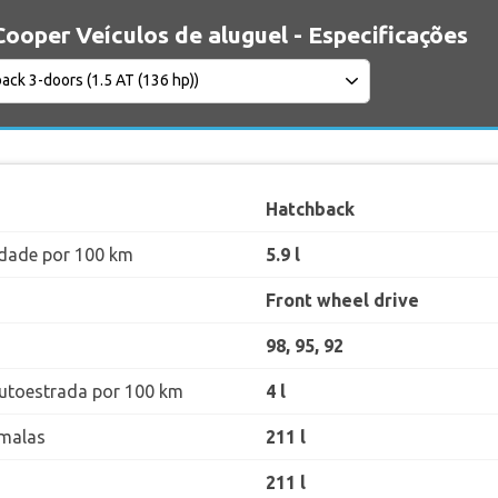
Cooper Veículos de aluguel - Especificações
Hatchback
dade por 100 km
5.9 l
Front wheel drive
98, 95, 92
utoestrada por 100 km
4 l
malas
211 l
211 l