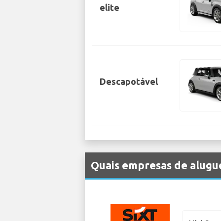
elite
Descapotável
Quais empresas de alugue