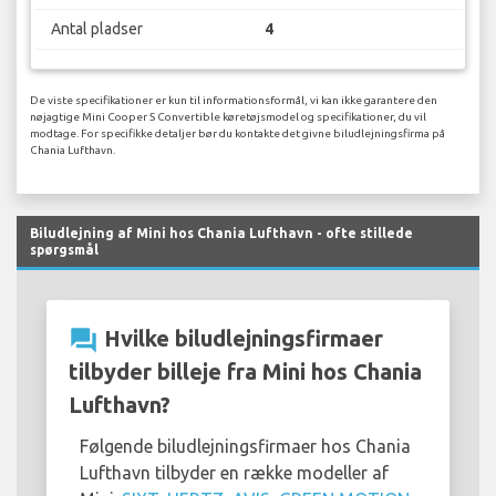
Antal pladser
4
De viste specifikationer er kun til informationsformål, vi kan ikke garantere den
nøjagtige Mini Cooper S Convertible køretøjsmodel og specifikationer, du vil
modtage. For specifikke detaljer bør du kontakte det givne biludlejningsfirma på
Chania Lufthavn.
Biludlejning af Mini hos Chania Lufthavn - ofte stillede
spørgsmål
question_answer
Hvilke biludlejningsfirmaer
tilbyder billeje fra Mini hos Chania
Lufthavn?
Følgende biludlejningsfirmaer hos Chania
Lufthavn tilbyder en række modeller af