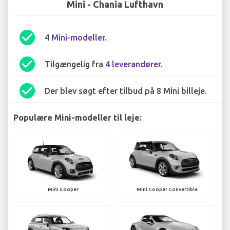
Mini - Chania Lufthavn
check_circle
4
Mini-modeller
.
check_circle
Tilgængelig fra
4 leverandører
.
check_circle
Der blev søgt efter tilbud på 8 Mini billeje.
Populære Mini-modeller til leje:
Mini Cooper
Mini Cooper Convertible