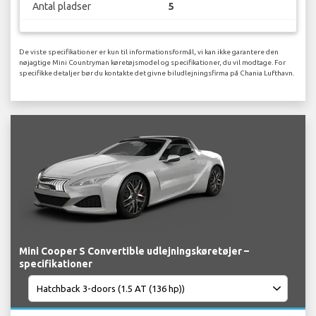
Antal pladser
5
De viste specifikationer er kun til informationsformål, vi kan ikke garantere den
nøjagtige Mini Countryman køretøjsmodel og specifikationer, du vil modtage. For
specifikke detaljer bør du kontakte det givne biludlejningsfirma på Chania Lufthavn.
Mini Cooper S Convertible udlejningskøretøjer –
specifikationer