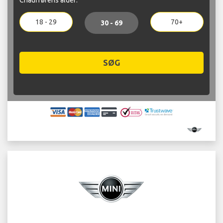
18 - 29
70+
30 - 69
SØG