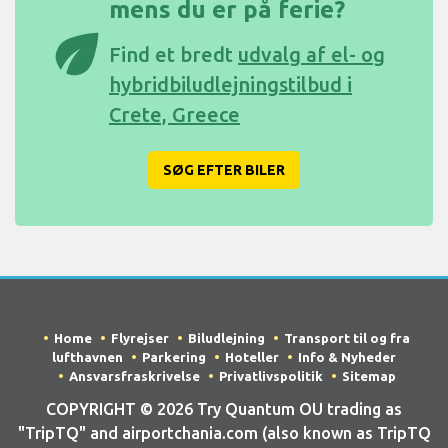
mens du er på ferie?
eco
Find et bredt
udvalg af el- og
hybridbiludlejningstilbud i
Crete, Greece
SØG EFTER BILER
Home
Flyrejser
Biludlejning
Transport til og fra
lufthavnen
Parkering
Hoteller
Info & Nyheder
Ansvarsfraskrivelse
Privatlivspolitik
Sitemap
COPYRIGHT © 2026 Try Quantum OU trading as
"TripTQ" and airportchania.com (also known as TripTQ