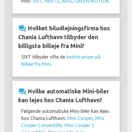
Mini:
SIXT
,
HERTZ
,
AVIS
,
GREEN MOTION
question_answer
Hvilket biludlejningsfirma hos
Chania Lufthavn tilbyder den
billigste billeje fra Mini?
SIXT tilbyder ofte de
bedste priser på
billeje fra Mini
.
question_answer
Hvilke automatiske Mini-biler
kan lejes hos Chania Lufthavn?
Følgende automatiske Mini-biler kan lejes
hos Chania Lufthavn:
Mini Cooper
,
Mini
Cooper Convertible
,
Mini Cooper S