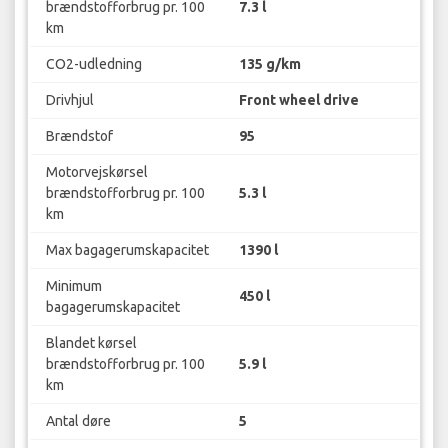
brændstofforbrug pr. 100
7.3 l
km
CO2-udledning
135 g/km
Drivhjul
Front wheel drive
Brændstof
95
Motorvejskørsel
brændstofforbrug pr. 100
5.3 l
km
Max bagagerumskapacitet
1390 l
Minimum
450 l
bagagerumskapacitet
Blandet kørsel
brændstofforbrug pr. 100
5.9 l
km
Antal døre
5