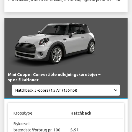
specifikke detaljer bør du kontakte det givne biludlejningsfirma på Chania Lufthavn.
Mini Cooper Convertible udlejningskøretøjer –
specifikationer
Kropstype
Hatchback
Bykørsel
brændstofforbrug pr. 100
5.9 l