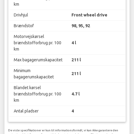
km
Drivhjul
Front wheel drive
Brændstof
98, 95, 92
Motorvejskørsel
brændstofforbrug pr. 100
4 l
km
Max bagagerumskapacitet
211 l
Minimum
211 l
bagagerumskapacitet
Blandet kørsel
brændstofforbrug pr. 100
4.7 l
km
Antal pladser
4
De viste specifikationer er kun til informationsformål, vi kan ikke garantere den