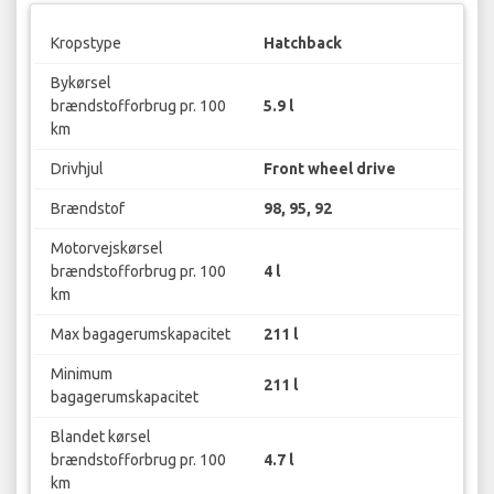
Kropstype
Hatchback
Bykørsel
brændstofforbrug pr. 100
5.9 l
km
Drivhjul
Front wheel drive
Brændstof
98, 95, 92
Motorvejskørsel
brændstofforbrug pr. 100
4 l
km
Max bagagerumskapacitet
211 l
Minimum
211 l
bagagerumskapacitet
Blandet kørsel
brændstofforbrug pr. 100
4.7 l
km