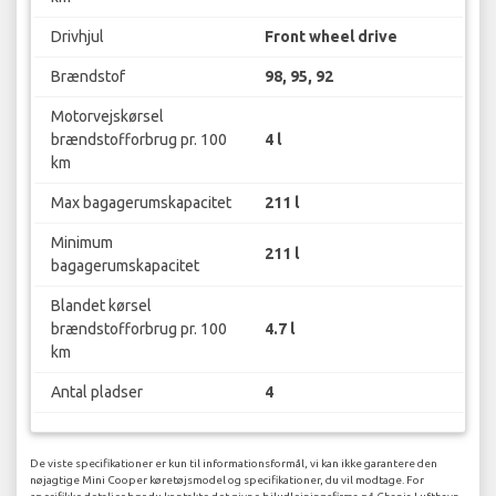
Drivhjul
Front wheel drive
Brændstof
98, 95, 92
Motorvejskørsel
brændstofforbrug pr. 100
4 l
km
Max bagagerumskapacitet
211 l
Minimum
211 l
bagagerumskapacitet
Blandet kørsel
brændstofforbrug pr. 100
4.7 l
km
Antal pladser
4
De viste specifikationer er kun til informationsformål, vi kan ikke garantere den
nøjagtige Mini Cooper køretøjsmodel og specifikationer, du vil modtage. For