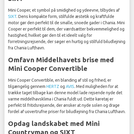
Mini Cooper, et symbol på smidighed og ydeevne, tilbydes af
SIXT
. Dens kompakte form, stilfulde æstetik og kraftfulde
motor gør den perfekt til de smalle, snoede gader i Chania. Mini
Cooper er perfekt til dem, der værdsætter bekvemmelighed og
hastighed, hvilket gør den til et ideelt valg for
forretningsrejsende, der søger en hurtig og stilfuld biludlejning
fra Chania Lufthavn.
Omfavn Middelhavets brise med
Mini Cooper Convertible
Mini Cooper Convertible, en blanding af stil og frihed, er
tilgængelig gennem
HERTZ
og
AVIS
. Med muligheden for at
trække taget tilbage kan denne model lade rejsende nyde det
varme middelhavsklima i Chania fuldt ud. Dette køretøj er
perfekt til fritidsrejsende, der ønsker at nyde solen og drage
fordel af uovertrufne priser for biludlejning fra Chania Lufthavn.
Opdag landskabet med Mini
Countryman og SIXT