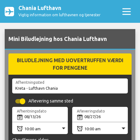
Chania Lufthavn
Vigtig information om lufthavnen og tjenester
Mini Biludlejning hos Chania Lufthavn
BILUDLEJNING MED UOVERTRUFFEN VÆRDI
FOR PENGENE
Afhentningssted
Aflevering samme sted
Afhentningsdato
Afleveringsdato
Chaufførens alder: